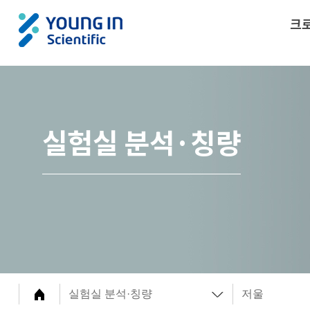
크
실험실 분석·칭량