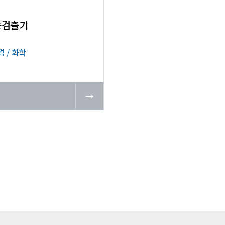
능검출기
경 / 화학
기
→