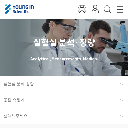
실험실 분석·칭량
Analytical, Measurements, Medical