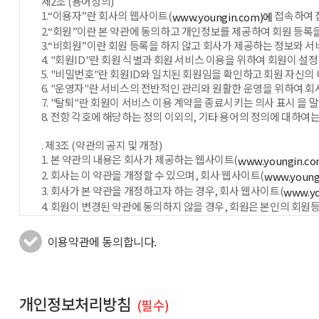
제2조 (용어정의)
1.“이용자”란 회사의 웹사이트(
접속하여 접
www.youngin.com)에
2.“회원”이란 본 약관에 동의하고 개인정보를 제공하여 회원 등록
3.“비회원”이란 회원 등록을 하지 않고 회사가 제공하는 정보와 
4. "회원ID"란 회원 식별과 회원 서비스 이용을 위하여 회원이 설
5. "비밀번호"란 회원ID와 일치된 회원임을 확인하고 회원 자신의
6. "운영자"란 서비스의 전반적인 관리와 원활한 운영을 위하여 회
7. "탈퇴"란 회원이 서비스 이용 계약을 종료시키는 의사 표시 을 
8. 전항 각호에 해당하는 정의 이외의, 기타 용어의 정의에 대하여는
. 제3조 (약관의 공지 및 개정)
1. 본 약관의 내용은 회사가 제공하는 웹사이트(
www.youngin.c
2. 회사는 이 약관을 개정할 수 있으며, 회사 웹사이트(
www.young
3. 회사가 본 약관을 개정하고자 하는 경우, 회사 웹사이트(
www.yo
4. 회원이 변경된 약관에 동의하지 않을 경우, 회원은 본인의 회원등
제4조 (약관 외 준칙)
이용약관에 동의합니다.
본 약관에 명시되지 않은 사항은 전기통신기본법, 전기통신사업법 
제5조 (회원가입)
1. 이용자는 회사가 정한 가입 양식에 따라 회원정보를 기입한 후
개인정보처리방침
(필수)
2. 회사는 회원 가입을 신청한 이용자 중 회원으로 적합하지 않다고