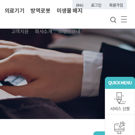
ENG
로그인
회원가입
의료기기
방역로봇
미생물 배지
고객지원
회사소개
브랜드안내
서비스 신청