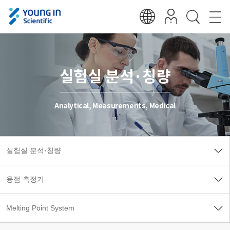
실험실 분석·칭량
Analytical, Measurements, Medical