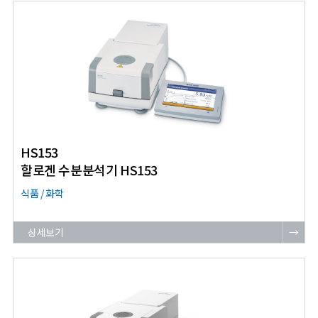
HS153
할로겐 수분분석기 HS153
식품 / 화학
상세보기
→