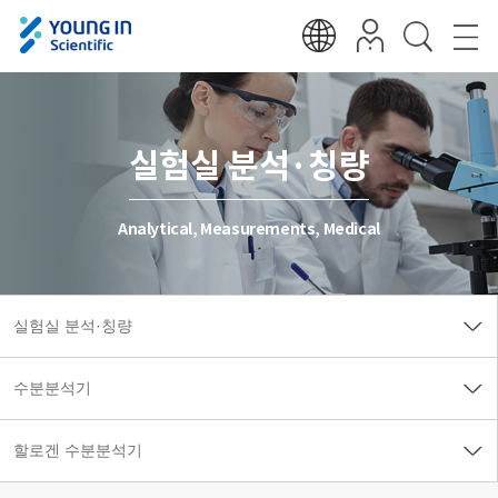
실험실 분석·칭량
Analytical, Measurements, Medical