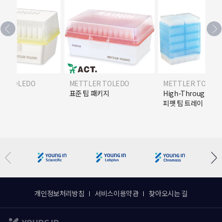
ER TOLEDO
METTLER TOLEDO
METTLER TOLED
R) 팁
표준 팁 패키지
High-Throughpu
피펫 팁 트레이
개인정보처리방침
서비스이용약관
찾아오시는 길