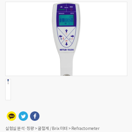
실험실 분석·칭량 > 굴절계 / Brix 미터 > Refractometer