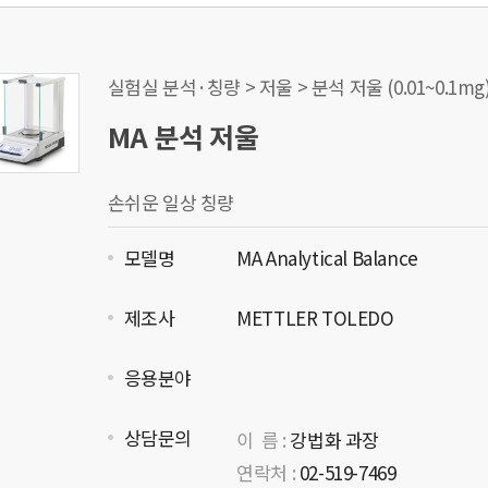
실험실 분석·칭량 > 저울 > 분석 저울 (0.01~0.1mg
MA 분석 저울
손쉬운 일상 칭량
모델명
MA Analytical Balance
제조사
METTLER TOLEDO
응용분야
상담문의
이 름 :
강법화 과장
연락처 :
02-519-7469