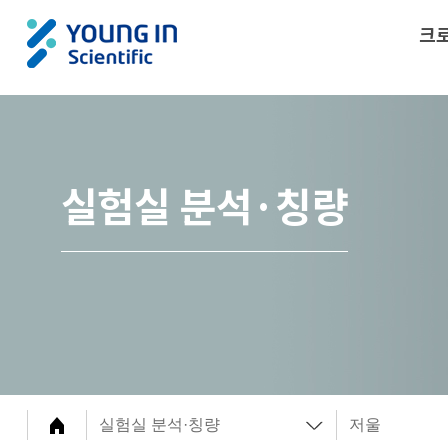
크
실험실 분석·칭량