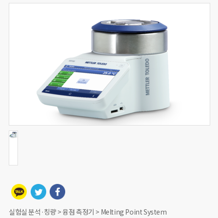
실험실 분석·칭량 > 융점 측정기 > Melting Point System