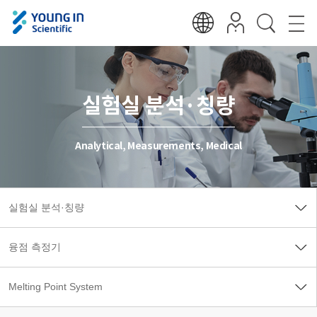
실험실 분석·칭량
Analytical, Measurements, Medical