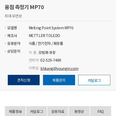
융점 측정기 MP70
최대 유연성
모델명
Melting Point System MP70
제조사
METTLER TOLEDO
응용분야
식품 / 전기전자 / 화장품
상담문의
이 름 :
강법화 과장
연락처 :
02-519-7469
이메일 :
bhkang@youngin.com
견적신청
제품문의
카달로그
제품정보
카달로그
응용자료
동영상
FAQ