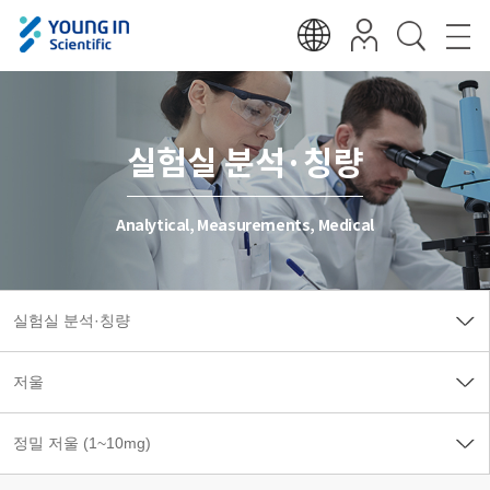
실험실 분석·칭량
Analytical, Measurements, Medical