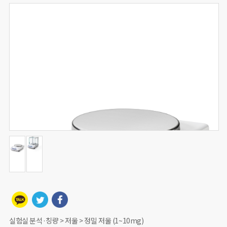
실험실 분석·칭량 > 저울 > 정밀 저울 (1~10mg)