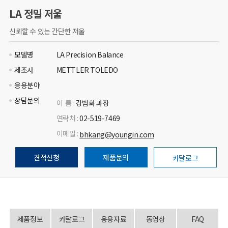
LA 정밀 저울
신뢰할 수 있는 간단한 저울
모델명
LA Precision Balance
제조사
METTLER TOLEDO
응용분야
상담문의
이 름 :
강법화 과장
연락처 :
02-519-7469
이메일 :
bhkang@youngin.com
견적신청
제품문의
카달로그
제품정보
카달로그
응용자료
동영상
FAQ