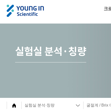
크
실험실 분석·칭량