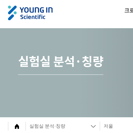
크
실험실 분석·칭량