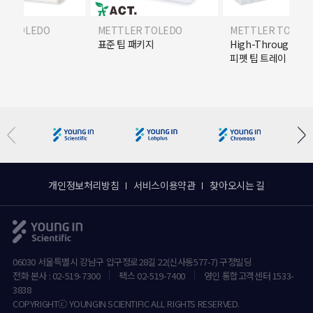
ER TOLEDO
METTLER TOLEDO
METTLER TOLED
R) 팁
표준 팁 패키지
High-Throughpu
피펫 팁 트레이
개인정보처리방침
서비스이용약관
찾아오시는 길
06030 서울특별시 강남구 압구정로28길 22(신사동577-7) 구정빌딩
전화 본사 : 02-519-7300
팩스 02-519-7400
영인 통합고객센터 1533-
3838
COPYRIGHTⓒ YOUNGIN SCIENTIFIC ALL RIGHTS RESERVED.