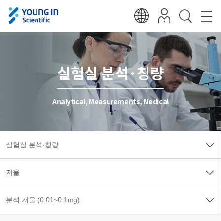
실험실 분석·칭량
Analytical, Measurements, Medical