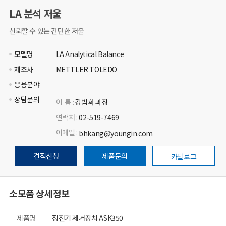
LA 분석 저울
신뢰할 수 있는 간단한 저울
모델명
LA Analytical Balance
제조사
METTLER TOLEDO
응용분야
상담문의
이 름 :
강법화 과장
연락처 :
02-519-7469
이메일 :
bhkang@youngin.com
견적신청
제품문의
카달로그
소모품 상세정보
제품명
정전기 제거장치 ASK350