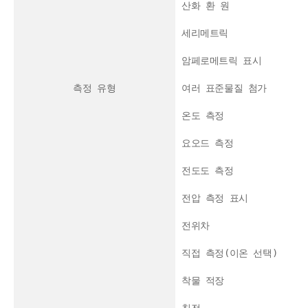
산화 환 원
세리메트릭
암페로메트릭 표시
측정 유형
여러 표준물질 첨가
온도 측정
요오드 측정
전도도 측정
전압 측정 표시
전위차
직접 측정(이온 선택)
착물 적장