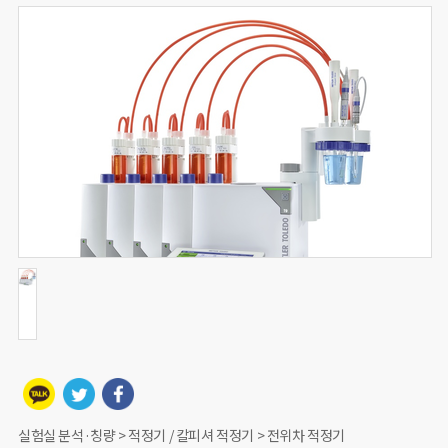
실험실 분석·칭량 > 적정기 / 칼피셔 적정기 > 전위차 적정기