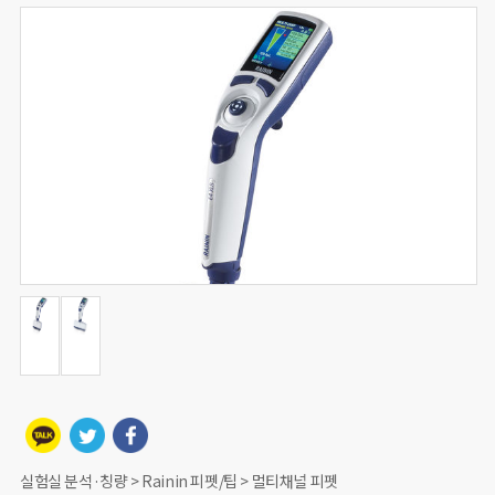
실험실 분석·칭량 > Rainin 피펫/팁 > 멀티채널 피펫