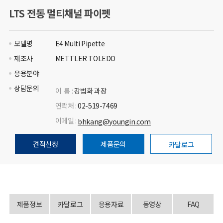
LTS 전동 멀티채널 파이펫
모델명
E4 Multi Pipette
제조사
METTLER TOLEDO
응용분야
상담문의
이 름 :
강법화 과장
연락처 :
02-519-7469
이메일 :
bhkang@youngin.com
견적신청
제품문의
카달로그
제품정보
카달로그
응용자료
동영상
FAQ