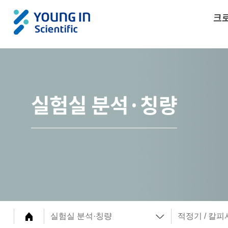
크
실험실 분석·칭량