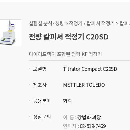
실험실 분석·칭량 > 적정기 / 칼피셔 적정기 > 칼
전량 칼피셔 적정기 C20SD
다이어프램이 포함된 전량 KF 적정기
모델명
Titrator Compact C20SD
제조사
METTLER TOLEDO
응용분야
화학
상담문의
이 름 :
강법화 과장
연락처 :
02-519-7469