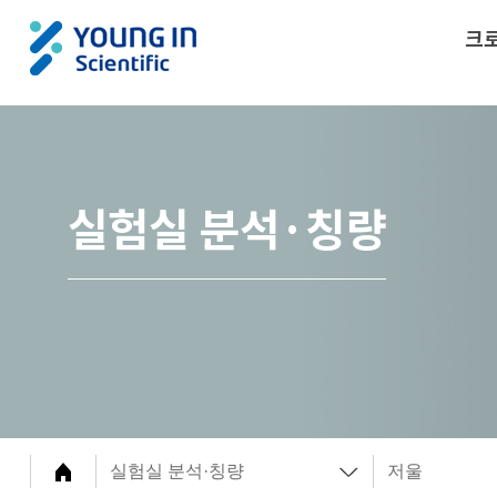
크
실험실 분석·칭량