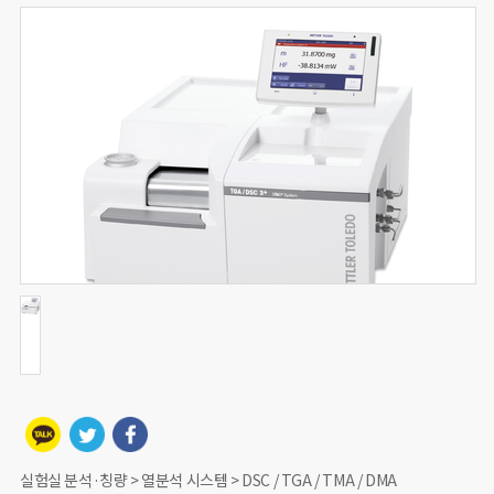
실험실 분석·칭량 > 열분석 시스템 > DSC / TGA / TMA / DMA