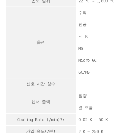
온도 범위
22 °C ~ 1,600 °C
수착
진공
FTIR
옵션
MS
Micro GC
GC/MS
신호 시간 상수
질량
센서 출력
열 흐름
Cooling Rate (/min)?:
0.02 K ~ 50 K
가열 속도(/분)
2 K ~ 250 K