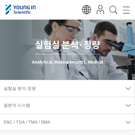
실험실 분석·칭량
Analytical, Measurements, Medical