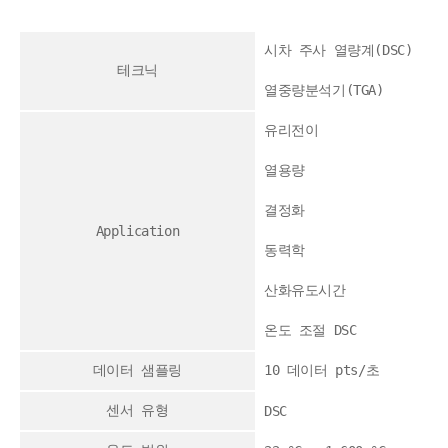
시차 주사 열량계(DSC)
테크닉
열중량분석기(TGA)
유리전이
열용량
결정화
Application
동력학
산화유도시간
온도 조절 DSC
데이터 샘플링
10 데이터 pts/초
센서 유형
DSC