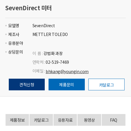
SevenDirect 미터
모델명
SevenDirect
제조사
METTLER TOLEDO
응용분야
상담문의
이 름 :
강법화 과장
연락처 :
02-519-7469
이메일 :
bhkang@youngin.com
견적신청
제품문의
카달로그
제품정보
카달로그
응용자료
동영상
FAQ