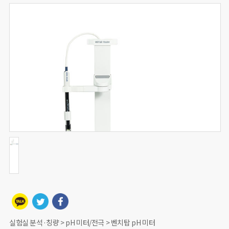
실험실 분석·칭량 > pH 미터/전극 > 벤치탑 pH 미터