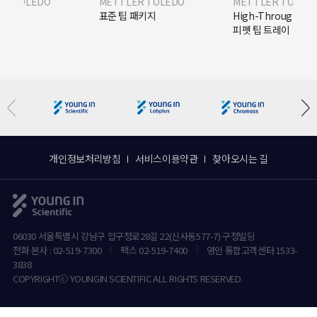
ER TOLEDO
METTLER TOLEDO
METTLER TOLED
R) 팁
표준 팁 패키지
High-Throughpu
피펫 팁 트레이
개인정보처리방침
서비스이용약관
찾아오시는 길
06030 서울특별시 강남구 압구정로28길 22(신사동577-7) 구정빌딩
전화 본사 : 02-519-7300
팩스 02-519-7400
영인 통합고객센터 1533-
3838
COPYRIGHTⓒ YOUNGIN SCIENTIFIC ALL RIGHTS RESERVED.