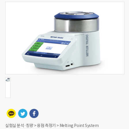
실험실 분석·칭량 > 융점 측정기 > Melting Point System