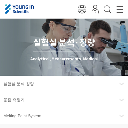
실험실 분석·칭량
Analytical, Measurements, Medical