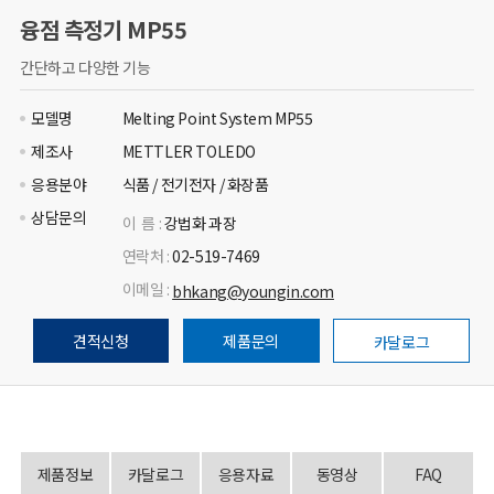
융점 측정기 MP55
간단하고 다양한 기능
모델명
Melting Point System MP55
제조사
METTLER TOLEDO
응용분야
식품 / 전기전자 / 화장품
상담문의
이 름 :
강법화 과장
연락처 :
02-519-7469
이메일 :
bhkang@youngin.com
견적신청
제품문의
카달로그
제품정보
카달로그
응용자료
동영상
FAQ