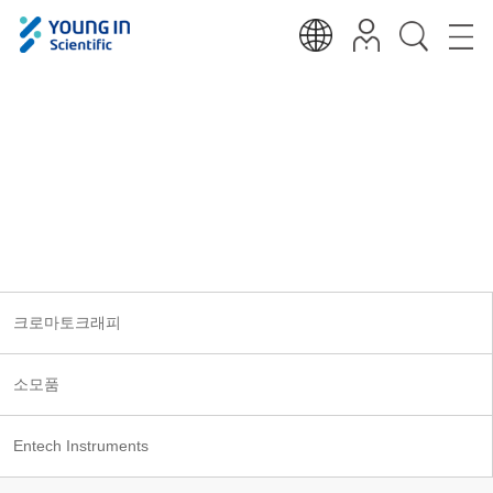
크로마토크래피
Analytical, Measurements, Medical