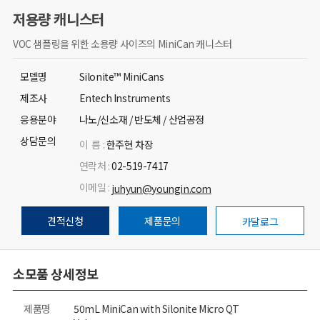
저용량 캐니스터
VOC 샘플링을 위한 소용량 사이즈의 MiniCan 캐니스터
모델명
Silonite™ MiniCans
제조사
Entech Instruments
응용분야
나노/신소재 / 반도체 / 산업공정
상담문의
이 름 :
한주현 차장
연락처 :
02-519-7417
이메일 :
juhyun@youngin.com
견적신청
제품문의
카달로그
소모품 상세정보
제품명
50mL MiniCan with Silonite Micro QT