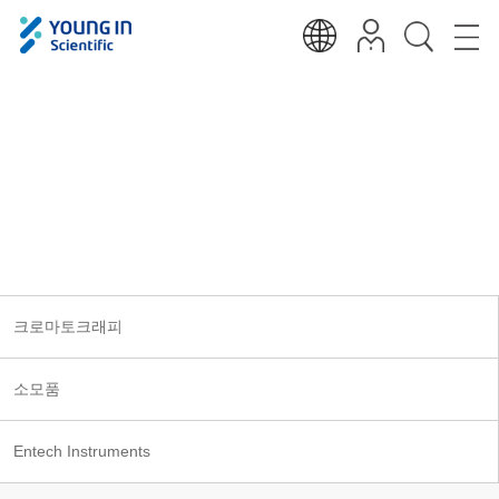
크로마토크래피
Analytical, Measurements, Medical