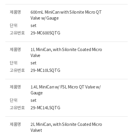
제품명
600mL MiniCan with Silonite Micro QT
Valve w/ Gauge
단위
set
고유번호
29-MC600SQTG
제품명
1L MiniCan, with Silonite Coated Micro
Valve
단위
set
고유번호
29-MC10LSQTG
제품명
1.4L MiniCan w/ FSL Micro QT Valve w/
Gauge
단위
set
고유번호
29-MC14LSQTG
제품명
2L MiniCan, with Silonite Coated Micro
Valvet