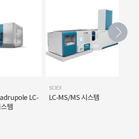
SCIEX
SCIEX
uadrupole LC-
LC-MS/MS 시스템
LC-
시스템