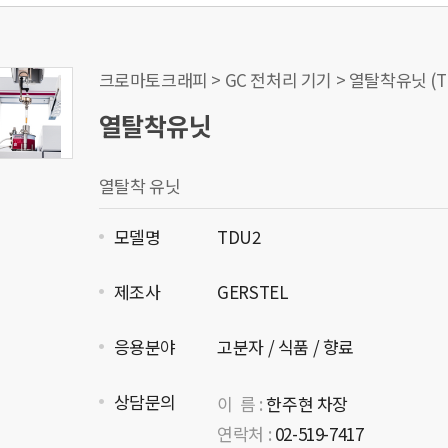
크로마토크래피 > GC 전처리 기기 > 열탈착유닛 (T
열탈착유닛
열탈착 유닛
모델명
TDU2
제조사
GERSTEL
응용분야
고분자 / 식품 / 향료
상담문의
이 름 :
한주현 차장
연락처 :
02-519-7417