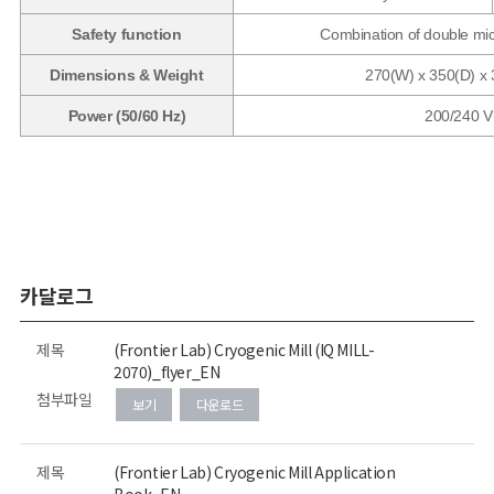
Safety function
Combination of double mic
Dimensions & Weight
270(W) x 350(D) x 
Power (50/60 Hz)
200/240 V 
카달로그
제목
(Frontier Lab) Cryogenic Mill (IQ MILL-
2070)_flyer_EN
첨부파일
보기
다운로드
제목
(Frontier Lab) Cryogenic Mill Application