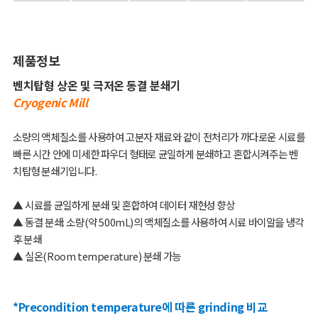
제품정보
벤치탑형 상온 및 극저온 동결 분쇄기
Cryogenic Mill
소량의 액체질소를 사용하여 고분자 재료와 같이 전처리가 까다로운 시료를
빠른 시간 안에 미세한 파우더 형태로 균일하게 분쇄하고 혼합시켜주는 벤
치탑형 분쇄기입니다
.
▲
시료를 균일하게 분쇄 및 혼합하여 데이터 재현성 향상
▲
동결 분쇄
:
소량
(
약
500mL)
의 액체질소를 사용하여 시료 바이알을 냉각
후 분쇄
▲
실온
(Room temperature)
분쇄 가능
*Precondition temperature
에 따른
grinding
비교