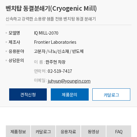
벤치탑 동결분쇄기(Cryogenic Mill)
신속하고 강력한 소용량 샘플 전용 벤치탑 동결 분쇄기
모델명
IQ MILL-2070
제조사
Frontier Laboratories
응용분야
고분자 / 나노/신소재 / 반도체
상담문의
이 름 :
한주현 차장
연락처 :
02-519-7417
이메일 :
juhyun@youngin.com
견적신청
제품문의
카달로그
제품정보
카달로그
응용자료
동영상
FAQ