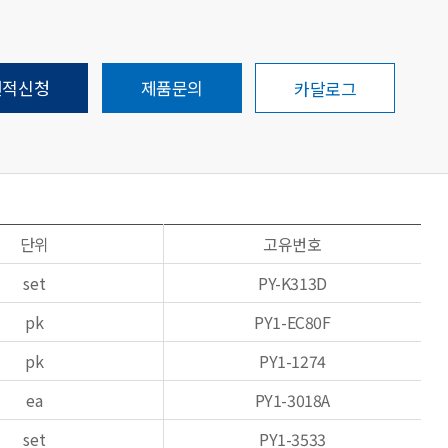
견적신청
제품문의
카달로그
단위
고유번호
set
PY-K313D
pk
PY1-EC80F
pk
PY1-1274
ea
PY1-3018A
set
PY1-3533