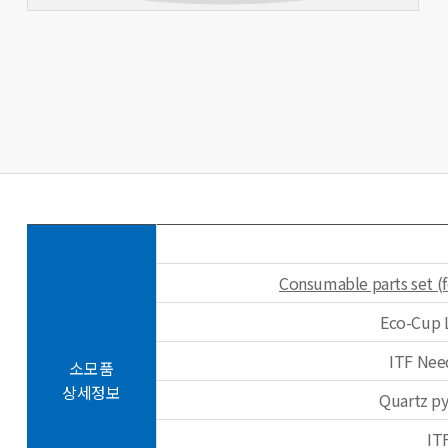
Consumable parts set (
Eco-Cup 
ITF Nee
소모품
상세정보
Quartz py
IT