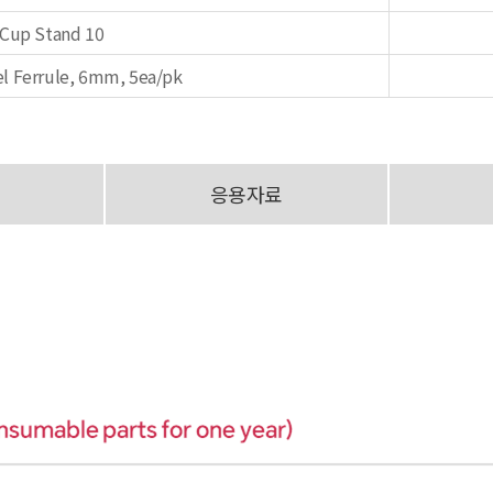
Cup Stand 10
el Ferrule, 6mm, 5ea/pk
응용자료