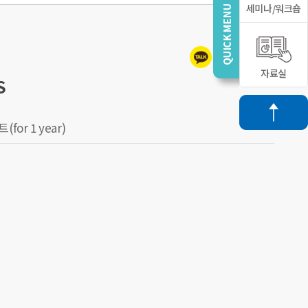
세미나/워크숍
자료실
S
for 1 year)