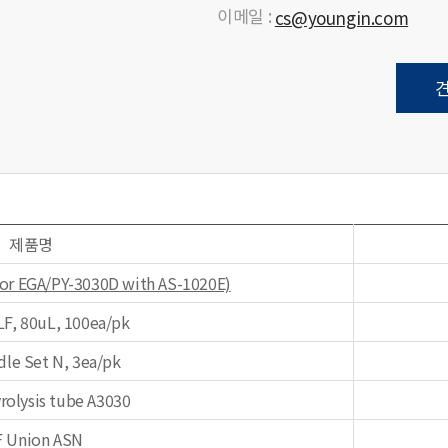
이메일 :
cs@youngin.com
제품명
for EGA/PY-3030D with AS-1020E)
LF, 80uL, 100ea/pk
dle Set N, 3ea/pk
rolysis tube A3030
F Union ASN