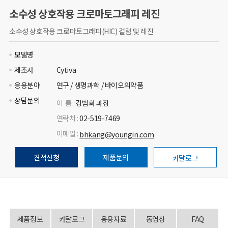
소수성 상호작용 크로마토그래피 레진
소수성 상호작용 크로마토그래피(HIC) 컬럼 및 레진
모델명
제조사
Cytiva
응용분야
연구 / 생명과학 / 바이오의약품
상담문의
이 름 :
강법화 과장
연락처 :
02-519-7469
이메일 :
bhkang@youngin.com
견적신청
제품문의
카달로그
제품정보
카달로그
응용자료
동영상
FAQ