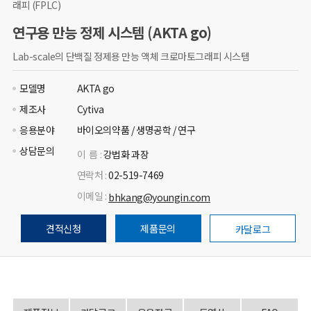
래피 (FPLC)
연구용 만능 정제 시스템 (AKTA go)
Lab-scale의 단백질 정제용 만능 액체 크로마토그래피 시스템
모델명
AKTA go
제조사
Cytiva
응용분야
바이오의약품 / 생명공학 / 연구
상담문의
이 름 :
강법화 과장
연락처 :
02-519-7469
이메일 :
bhkang@youngin.com
견적신청
제품문의
카달로그