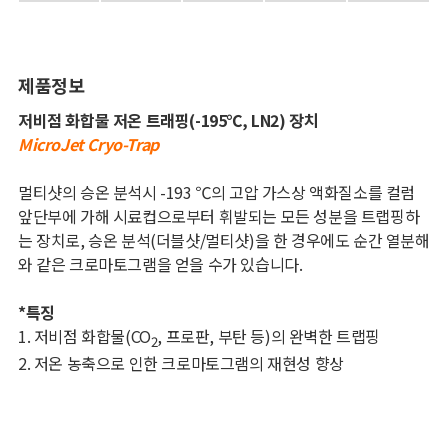
제품정보
저비점 화합물 저온 트래핑
(-195
℃
, LN2)
장치
MicroJet Cryo-Trap
멀티샷의 승온 분석시
-193
℃의 고압 가스상 액화질소를 컬럼
앞단부에 가해 시료컵으로부터 휘발되는 모든 성분을 트랩핑하
는 장치로
,
승온 분석
(
더블샷
/
멀티샷
)
을 한 경우에도 순간 열분해
와 같은 크로마토그램을 얻을 수가 있습니다
.
*
특징
1.
저비점 화합물
(CO
,
프로판
,
부탄 등
)
의 완벽한 트랩핑
2
2.
저온 농축으로 인한 크로마토그램의 재현성 향상