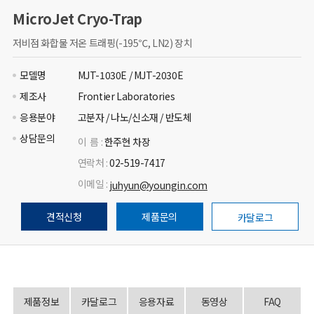
MicroJet Cryo-Trap
저비점 화합물 저온 트래핑(-195℃, LN2) 장치
모델명
MJT-1030E / MJT-2030E
제조사
Frontier Laboratories
응용분야
고분자 / 나노/신소재 / 반도체
상담문의
이 름 :
한주현 차장
연락처 :
02-519-7417
이메일 :
juhyun@youngin.com
견적신청
제품문의
카달로그
제품정보
카달로그
응용자료
동영상
FAQ