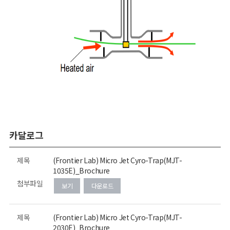
카달로그
제목
(Frontier Lab) Micro Jet Cyro-Trap(MJT-
1035E)_Brochure
첨부파일
보기
다운로드
제목
(Frontier Lab) Micro Jet Cyro-Trap(MJT-
2030E)_Brochure