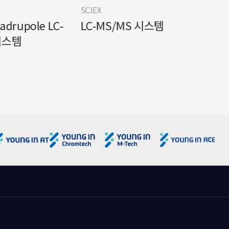
SCIEX
SCIEX
uadrupole LC-
LC-MS/MS 시스템
LC-
시스템