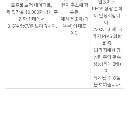
입했어도
표준물 보정 데이터로,
렌지 주스에 함
PFOS 정량 분석
쥐 혈장을 10,000회 넘게 주
유된
이 안정적입니
입한 상태에서
예시 제초제(디
다.
3~5% %CV를 보여줍니다.
우론)의 대표
7500에 비해 13
XIC
가지 PFAS 화합
물 중
11가지에서 향
상된 주입 횟수
성능(최대 2배)
이
유지될 수 있음
을 보여줍니다.