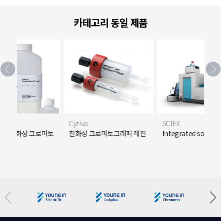
카테고리 동일 제품
Cytiva
SCIEX
백질 친화성 크로마토
친화성 크로마토그래피 레진
Integrated solutio
레진