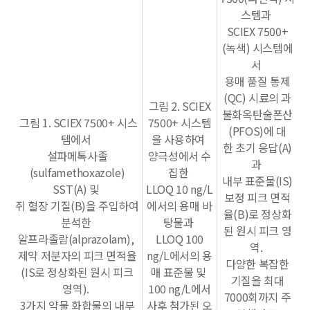
스템과
SCIEX 7500+
(녹색) 시스템에
서
용매 품질 통제
(QC) 시료의 과
그림 2. SCIEX
불화옥탄술폰산
그림 1.
SCIEX 7500+ 시스
7500+ 시스템
(PFOS)에 대
템에서
을 사용하여
한
초기 응답(A)
설파메톡사졸
양극성에서 수
과
(sulfamethoxazole)
집한
내부 표준물(IS)
SST(A) 및
LLOQ 10 ng/L
보정 피크 면적
쥐 혈장 기질(B)을 주입하여
에서의 용매 바
율(B)로 정상화
분석한
탕물과
된 원시 피크 영
알프라졸람(alprazolam),
LLOQ 100
역.
제약 저분자의 피크 면적율
ng/L에서의 용
다양한 복잡한
(IS로 정상화된 원시 피크
매 표준물 및
기질을 최대
영역).
100 ng/L에서
7000회까지 주
3가지 약물 화합물의 내부
사후 첨가된 오