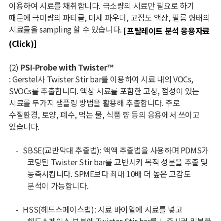
이용하여 시료를 채취합니다
.
극소량의 시료만 필요로 하기
때문에 극미량의 파티클
,
미세 파우더
,
고점도 액상
,
필름 형태의
시료들을
sampling
할 수 있습니다
.
[프탈레이트 분석 응용자료
(Click)]
(2)
PSI-Probe with Twister
™
:
Gerstel
사
Twister Stir bar
를 이용하여 시료 내의
VOCs,
SVOCs
를 추출합니다
.
액상 시료를 포함한 고상
,
점성이 있는
시료를 두가지 샘플링 방법을 활용해 추출합니다
.
주로
수질환경
,
토양
,
폐수
,
먹는 물
,
식품 향 등의 응용에서 쓰이고
있습니다
.
-
SBSE(
교반막대 추출법
):
액액 추출법을 사용하며
PDMS
가
코팅된
Twister Stir bar
를 교반시켜 목적 성분을 추출 및
농축시킵니다
. SPME
보다 최대
10
배 더 높은 고감도
분석이 가능합니다
.
-
HSS(
헤드스페이스법
):
시료 바이얼에 시료를 넣고
헤드스페이스 부분에
Twister Stir bar
를 노출시켜 밀봉한