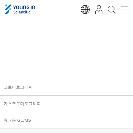
크로마토크래피
Analytical, Measurements, Medical