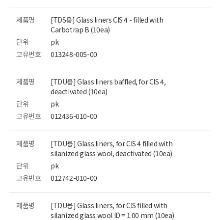
제품명
[TDS용] Glass liners CIS 4 - filled with
Carbotrap B (10ea)
단위
pk
고유번호
013248-005-00
제품명
[TDU용] Glass liners baffled, for CIS 4,
deactivated (10ea)
단위
pk
고유번호
012436-010-00
제품명
[TDU용] Glass liners, for CIS 4 filled with
silanized glass wool, deactivated (10ea)
단위
pk
고유번호
012742-010-00
제품명
[TDU용] Glass liners, for CIS filled with
silanized glass wool ID = 1.00 mm (10ea)