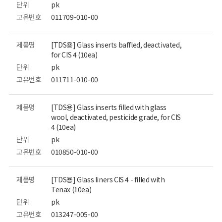
단위
pk
고유번호
011709-010-00
제품명
[TDS용] Glass inserts baffled, deactivated,
for CIS 4 (10ea)
단위
pk
고유번호
011711-010-00
제품명
[TDS용] Glass inserts filled with glass
wool, deactivated, pesticide grade, for CIS
4 (10ea)
단위
pk
고유번호
010850-010-00
제품명
[TDS용] Glass liners CIS 4 - filled with
Tenax (10ea)
단위
pk
고유번호
013247-005-00