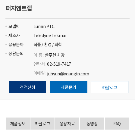
퍼지앤트랩
모델명
Lumin PTC
제조사
Teledyne Tekmar
응용분야
식품 / 환경 / 화학
상담문의
이 름 :
한주현 차장
연락처 :
02-519-7417
이메일 :
juhyun@youngin.com
견적신청
제품문의
카달로그
제품정보
카달로그
응용자료
동영상
FAQ