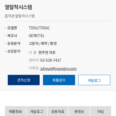
열탈착시스템
흡착관 열탈착시스템
모델명
TDS3/TDS3C
제조사
GERSTEL
응용분야
고분자 / 화학 / 환경
상담문의
이 름 :
한주현 차장
연락처 :
02-519-7417
이메일 :
juhyun@youngin.com
견적신청
제품문의
카달로그
제품정보
카달로그
응용자료
동영상
FAQ