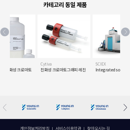
카테고리 동일 제품
Cytiva
SCIEX
백질 친화성 크로마토
친화성 크로마토그래피 레진
Integrated solutio
레진
개인정보처리방침
서비스이용약관
찾아오시는 길