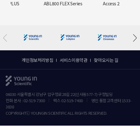
 FLEX Series
Access 2
UniCel DxI800
개인정보처리방침
서비스이용약관
찾아오시는 길
06030 서울특별시 강남구 압구정로28길 22(신사동577-7) 구정빌딩
전화 본사 : 02-519-7300
팩스 02-519-7400
영인 통합고객센터 1533-
3838
COPYRIGHTⓒ YOUNGIN SCIENTIFIC ALL RIGHTS RESERVED.