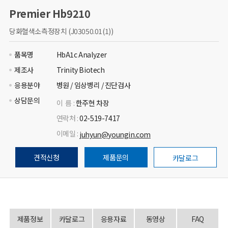
Premier Hb9210
당화혈색소측정장치 (J03050.01(1))
품목명
HbA1c Analyzer
제조사
Trinity Biotech
응용분야
병원 / 임상병리 / 진단검사
상담문의
이 름 :
한주현 차장
연락처 :
02-519-7417
이메일 :
juhyun@youngin.com
견적신청
제품문의
카달로그
제품정보
카달로그
응용자료
동영상
FAQ