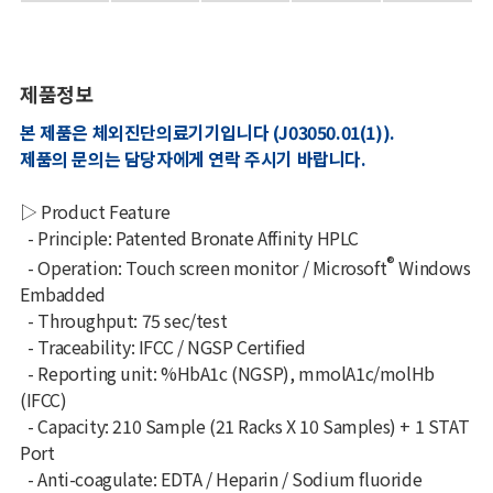
제품정보
본 제품은 체외진단의료기기입니다 (J03050.01(1)).
제품의 문의는 담당자에게 연락 주시기 바랍니다.
▷ Product Feature
-
Principle: Patented Bronate Affinity HPLC
®
- Operation: Touch screen monitor / Microsoft
Windows
Embadded
- Throughput: 75 sec/test
- Traceability: IFCC / NGSP Certified
- Reporting unit: %HbA1c (NGSP), mmolA1c/molHb
(IFCC)
- Capacity: 210 Sample (21 Racks X 10 Samples) + 1 STAT
Port
- Anti-coagulate: EDTA / Heparin / Sodium fluoride