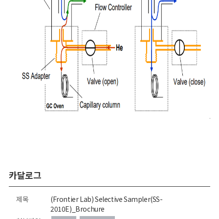
카달로그
제목
(Frontier Lab) Selective Sampler(SS-
2010E)_Brochure