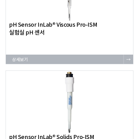
pH Sensor InLab® Viscous Pro-ISM
실험실 pH 센서
상세보기
→
pH Sensor InLab® Solids Pro-ISM