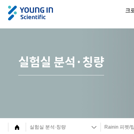
크
실험실 분석·칭량