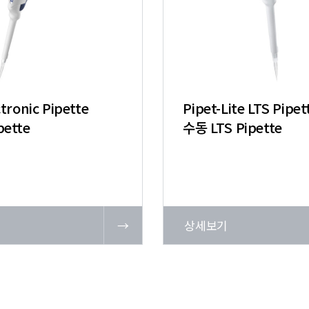
ctronic Pipette
Pipet-Lite LTS Pipet
pette
수동 LTS Pipette
기
→
상세보기