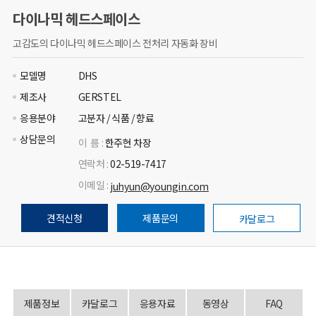
다이나믹 헤드스페이스
고감도의 다이나믹 헤드스페이스 전처리 자동화 장비
모델명
DHS
제조사
GERSTEL
응용분야
고분자 / 식품 / 향료
상담문의
이 름 :
한주현 차장
연락처 :
02-519-7417
이메일 :
juhyun@youngin.com
견적신청
제품문의
카달로그
제품정보
카달로그
응용자료
동영상
FAQ