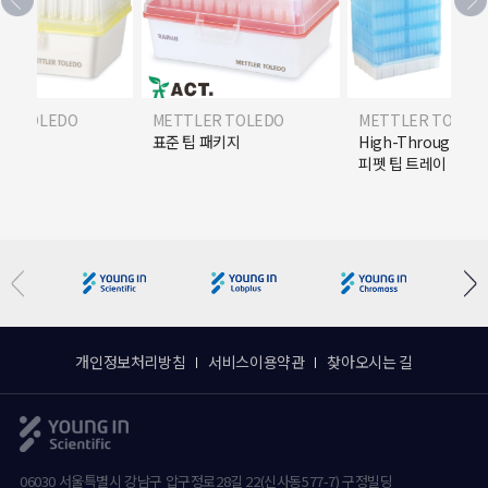
ER TOLEDO
METTLER TOLEDO
METTLER TOLED
R) 팁
표준 팁 패키지
High-Throughpu
피펫 팁 트레이
개인정보처리방침
서비스이용약관
찾아오시는 길
06030 서울특별시 강남구 압구정로28길 22(신사동577-7) 구정빌딩