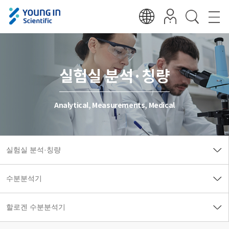
실험실 분석·칭량
Analytical, Measurements, Medical