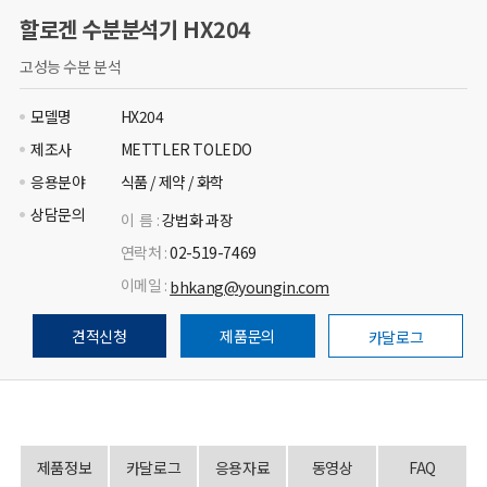
할로겐 수분분석기 HX204
고성능 수분 분석
모델명
HX204
제조사
METTLER TOLEDO
응용분야
식품 / 제약 / 화학
상담문의
이 름 :
강법화 과장
연락처 :
02-519-7469
이메일 :
bhkang@youngin.com
견적신청
제품문의
카달로그
제품정보
카달로그
응용자료
동영상
FAQ