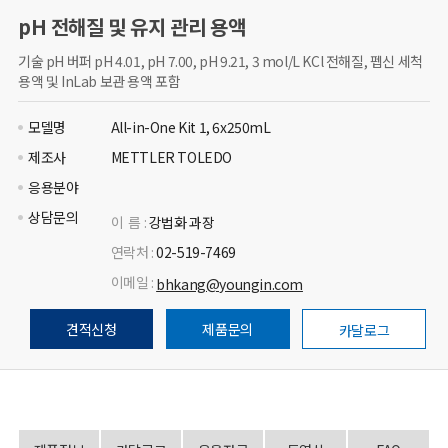
pH 전해질 및 유지 관리 용액
기술 pH 버퍼 pH 4.01, pH 7.00, pH 9.21, 3 mol/L KCl 전해질, 펩신 세척
용액 및 InLab 보관 용액 포함
모델명
All-in-One Kit 1, 6x250mL
제조사
METTLER TOLEDO
응용분야
상담문의
이 름 :
강법화 과장
연락처 :
02-519-7469
이메일 :
bhkang@youngin.com
견적신청
제품문의
카달로그