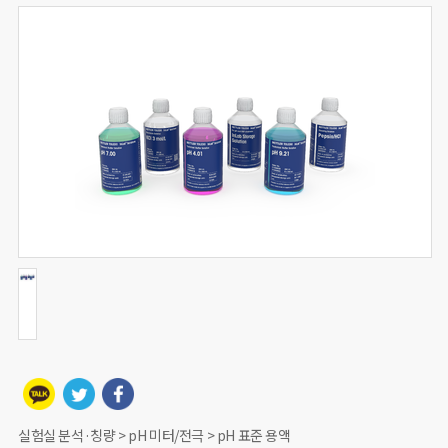
실험실 분석·칭량 > pH 미터/전극 > pH 표준 용액