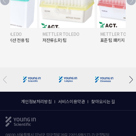
ER TOLEDO
METTLER TOLEDO
METTLER TOLED
플리케이션 전용 팁
저잔류(LR) 팁
표준 팁 패키지
개인정보처리방침
서비스이용약관
찾아오시는 길
06030 서울특별시 강남구 압구정로28길 22(신사동577-7) 구정빌딩