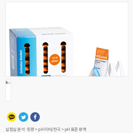
실험실 분석·칭량 > pH 미터/전극 > pH 표준 용액