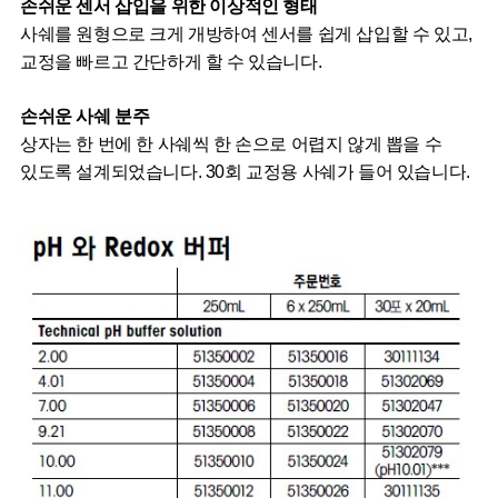
손쉬운
센서
삽입을
위한
이상적인
형태
사쉐를
원형으로
크게
개방하여
센서를
쉽게
삽입할
수
있고
,
교정을
빠르고
간단하게
할
수
있습니다
.
손쉬운
사쉐
분주
상자는
한
번에
한
사쉐씩
한
손으로
어렵지
않게
뽑을
수
있도록
설계되었습니다
. 30
회
교정용
사쉐가
들어
있습니다
.