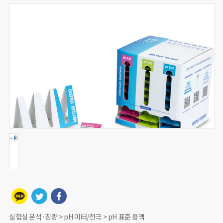
실험실 분석·칭량 > pH 미터/전극 > pH 표준 용액