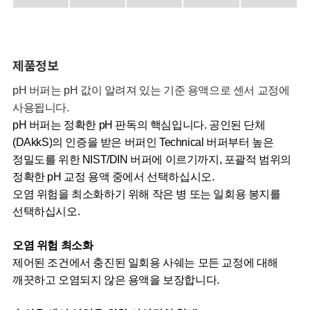
제품정보
pH
버퍼는
pH
값이
알려져
있는
기준
용액으로
센서
교정에
사용됩니다
.
pH
버퍼는
정확한
pH
판독의
핵심입니다
.
공인된
단체
(DAkkS)
의
인증을
받은
버퍼인
Technical
버퍼부터
높은
정밀도를
위한
NIST/DIN
버퍼에
이르기까지
,
포괄적
범위의
정확한
pH
교정
용액
중에서
선택하십시오
.
오염
위험을
최소화하기
위해
작은
병
또는
일회용
봉지를
선택하십시오
.
오염
위험
최소화
제어된
조건에서
충진된
일회용
사쉐는
모든
교정에
대해
깨끗하고
오염되지
않은
용액을
보장합니다
.