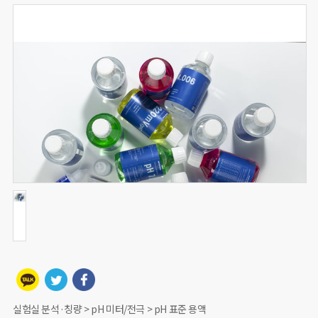
실험실 분석·칭량 > pH 미터/전극 > pH 표준 용액