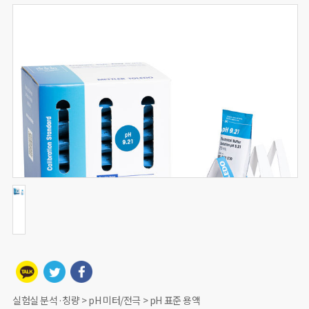
실험실 분석·칭량 > pH 미터/전극 > pH 표준 용액