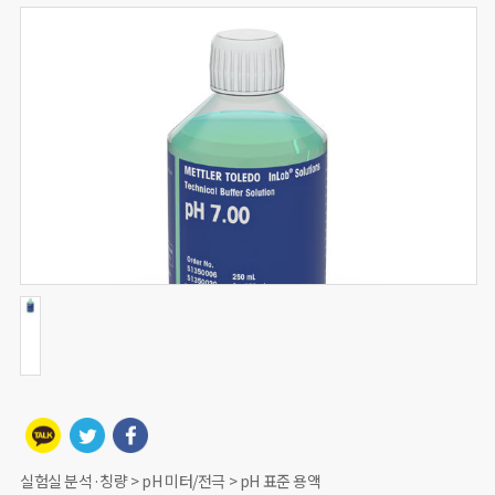
실험실 분석·칭량 > pH 미터/전극 > pH 표준 용액