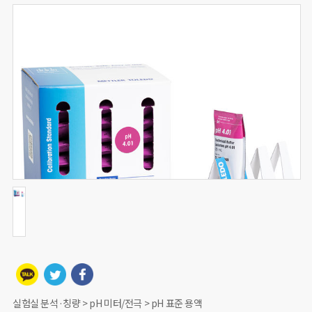
실험실 분석·칭량 > pH 미터/전극 > pH 표준 용액