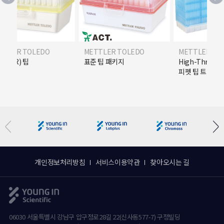
ER TOLEDO
METTLER TOLEDO
METTLER TOLED
R) 팁
표준 팁 패키지
High-Throughpu
피펫 팁 트레이
개인정보처리방침
서비스이용약관
찾아오시는 길
06030 서울특별시 강남구 압구정로28길 22(신사동577-7) 구정빌딩