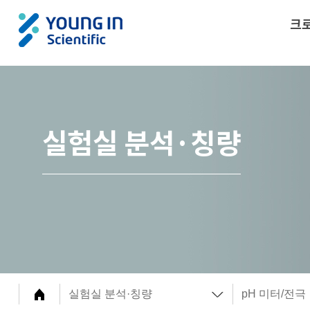
크
실험실 분석·칭량