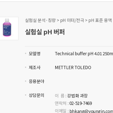
실험실 분석·칭량 > pH 미터/전극 > pH 표준 용액
실험실 pH 버퍼
모델명
Technical buffer pH 4.01 250m
제조사
METTLER TOLEDO
응용분야
상담문의
이 름 :
강법화 과장
연락처 :
02-519-7469
이메일 :
bhkang@youngin.co