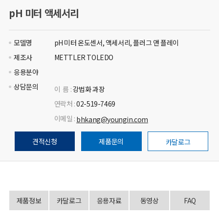
pH 미터 액세서리
모델명
pH 미터 온도센서, 액세서리, 플러그 앤 플레이
제조사
METTLER TOLEDO
응용분야
상담문의
이 름 :
강법화 과장
연락처 :
02-519-7469
이메일 :
bhkang@youngin.com
견적신청
제품문의
카달로그
제품정보
카달로그
응용자료
동영상
FAQ