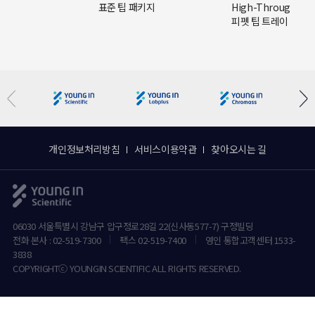
R) 팁
표준 팁 패키지
High-Throughpu
피펫 팁 트레이
개인정보처리방침
서비스이용약관
찾아오시는 길
06030 서울특별시 강남구 압구정로28길 22(신사동577-7) 구정빌딩
전화 본사 : 02-519-7300
팩스 02-519-7400
영인 통합고객센터 1533-
3838
COPYRIGHTⓒ YOUNGIN SCIENTIFIC ALL RIGHTS RESERVED.