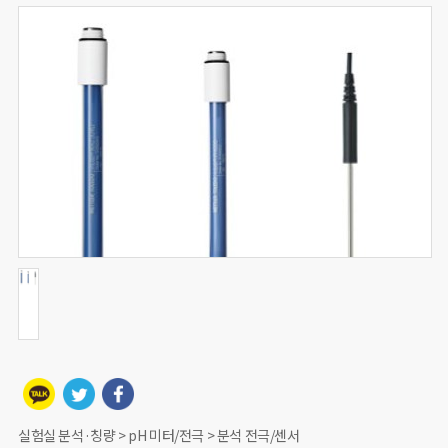
실험실 분석·칭량 > pH 미터/전극 > 분석 전극/센서