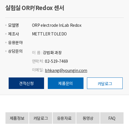
실험실 ORP/Redox 센서
모델명
ORP electrode InLab Redox
제조사
METTLER TOLEDO
응용분야
상담문의
이 름 :
강법화 과장
연락처 :
02-519-7469
이메일 :
bhkang@youngin.com
견적신청
제품문의
카달로그
제품정보
카달로그
응용자료
동영상
FAQ