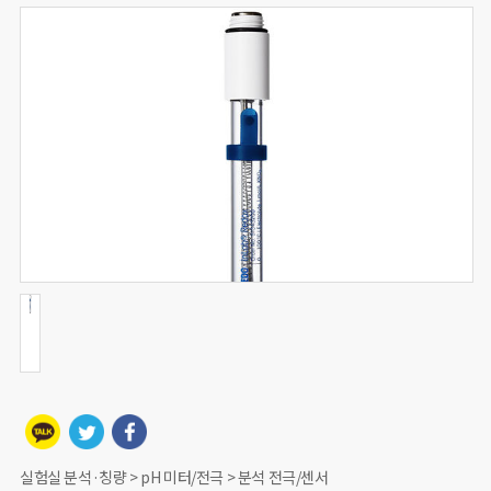
실험실 분석·칭량 > pH 미터/전극 > 분석 전극/센서