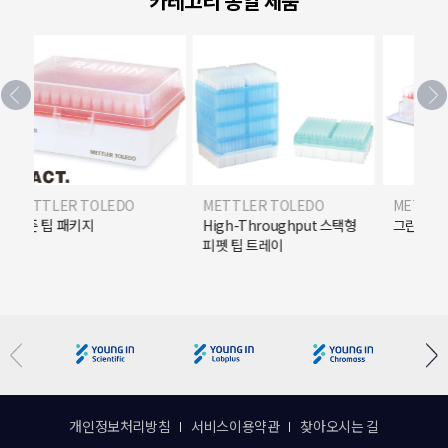
카테고리 동일 제품
ER TOLEDO
METTLER TOLEDO
METTLER TOLED
 패키지
High-Throughput 스택형
그린 팩
피펫 팁 트레이
개인정보처리방침
서비스이용약관
찾아오시는 길